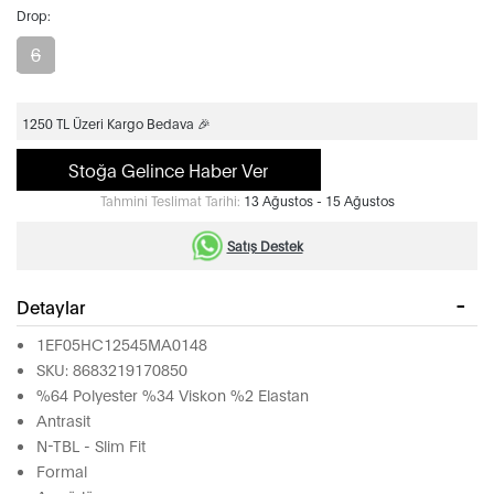
Drop:
6
1250 TL Üzeri Kargo Bedava 🎉
Stoğa Gelince Haber Ver
Tahmini Teslimat Tarihi:
13 Ağustos - 15 Ağustos
Satış Destek
Detaylar
1EF05HC12545MA0148
SKU: 8683219170850
%64 Polyester %34 Viskon %2 Elastan
Antrasit
N-TBL - Slim Fit
Formal