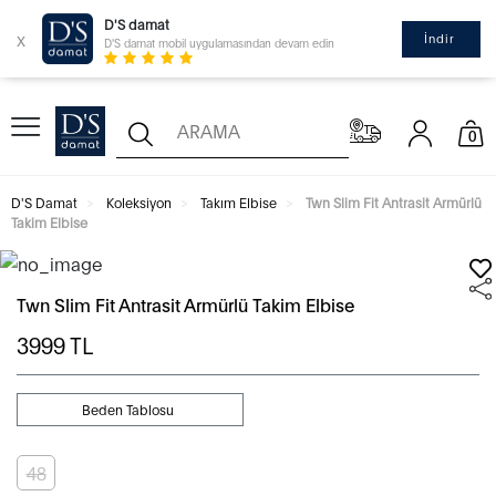
D'S damat
x
İndir
D'S damat mobil uygulamasından devam edin
0
D'S Damat
Koleksiyon
Takım Elbise
Twn Slim Fit Antrasit Armürlü
Takim Elbise
Twn Slim Fit Antrasit Armürlü Takim Elbise
3999
TL
Beden Tablosu
48