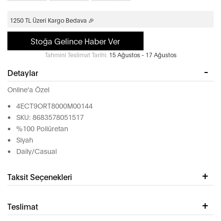
1250 TL Üzeri Kargo Bedava 🎉
Stoğa Gelince Haber Ver
Tahmini Teslimat Tarihi:
15 Ağustos - 17 Ağustos
Detaylar
Online'a Özel
4ECT9ORT8000M00144
SKU: 8683578051517
%100 Poliüretan
Siyah
Daily/Casual
Taksit Seçenekleri
Teslimat