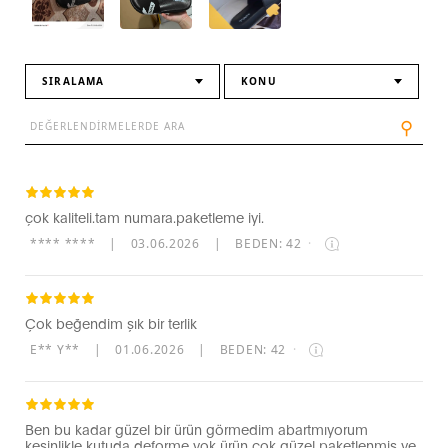
SIRALAMA
KONU
⚲
çok kaliteli.tam numara.paketleme iyi.
**** ****
|
03.06.2026
|
BEDEN: 42
·
Çok beğendim şık bir terlik
E** Y**
|
01.06.2026
|
BEDEN: 42
·
Ben bu kadar güzel bir ürün görmedim abartmıyorum
kesinlikle kutuda deforme yok ürün çok güzel paketlenmiş ve