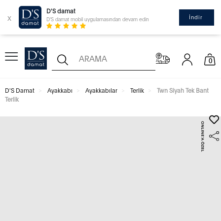
D'S damat
x
İndir
D'S damat mobil uygulamasından devam edin
0
D'S Damat
Ayakkabı
Ayakkabılar
Terlik
Twn Siyah Tek Bant
Terlik