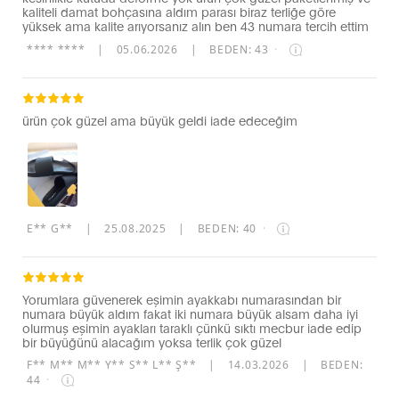
kaliteli damat bohçasına aldım parası biraz terliğe göre
yüksek ama kalite arıyorsanız alın ben 43 numara tercih ettim
**** ****
|
05.06.2026
|
BEDEN: 43
·
ürün çok güzel ama büyük geldi iade edeceğim
E** G**
|
25.08.2025
|
BEDEN: 40
·
Yorumlara güvenerek eşimin ayakkabı numarasından bir
numara büyük aldım fakat iki numara büyük alsam daha iyi
olurmuş eşimin ayakları taraklı çünkü sıktı mecbur iade edip
bir büyüğünü alacağım yoksa terlik çok güzel
F** M** M** Y** S** L** Ş**
|
14.03.2026
|
BEDEN:
44
·