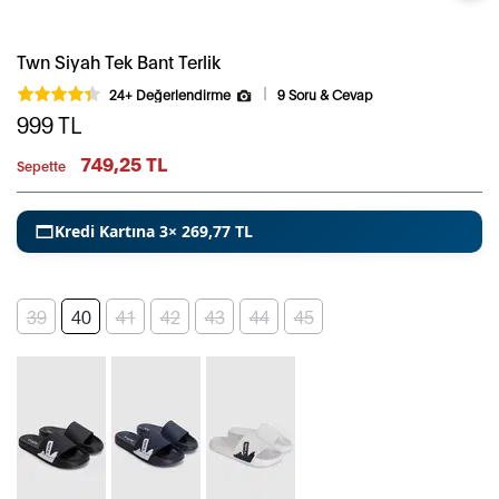
Twn Siyah Tek Bant Terlik
24+ Değerlendirme
9 Soru & Cevap
999
TL
749,25 TL
Sepette
Kredi Kartına 3× 269,77 TL
39
40
41
42
43
44
45