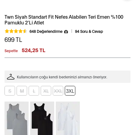
Twn Siyah Standart Fit Nefes Alabilen Teri Emen %100
Pamuklu 2'Li Atlet
648 Değerlendirme
94 Soru & Cevap
699
TL
524,25 TL
Sepette
Kullanıcıların çoğu kendi bedeninizi almanızı öneriyor.
S
M
L
XL
XXL
3XL