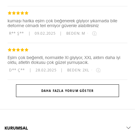
kumaşı harika eşim çok beğenerek giyiyor yıkamada bile
deforme olmadı teri emiyor güvenle alabilirsiniz
R** Ş**
|
09.02.2025
|
BEDEN: M
·
Eşim çok beğendi, normalde Xl giyiyor, XXL aldım daha iyi
oldu, atletin dokusu çok güzel yumuşacık.
D** Ç**
|
28.02.2025
|
BEDEN: 2XL
·
DAHA FAZLA YORUM GÖSTER
KURUMSAL