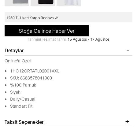
1250 TL Üzeri Kargo Bedava 🎉
Stoğa Gelince Haber Ver
Tahmini Teslimat Tarihi:
15 Ağustos - 17 Ağustos
Detaylar
Online'a Özel
1HC12ORTATL02001XXL
SKU: 8683578041969
%100 Pamuk
Siyah
Daily/Casual
Standart Fit
Taksit Seçenekleri