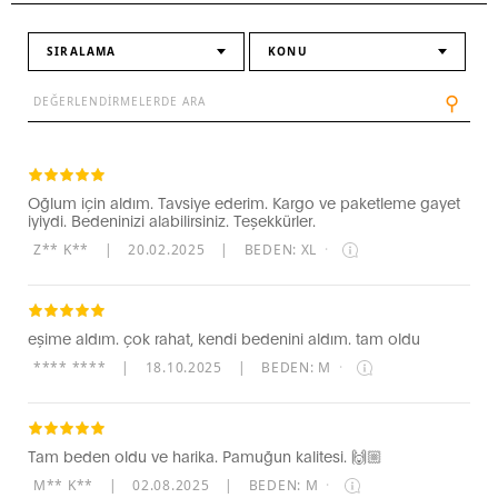
SIRALAMA
KONU
⚲
Oğlum için aldım. Tavsiye ederim. Kargo ve paketleme gayet
iyiydi. Bedeninizi alabilirsiniz. Teşekkürler.
Z** K**
|
20.02.2025
|
BEDEN: XL
·
eşime aldım. çok rahat, kendi bedenini aldım. tam oldu
**** ****
|
18.10.2025
|
BEDEN: M
·
Tam beden oldu ve harika. Pamuğun kalitesi. 🙌🏼
M** K**
|
02.08.2025
|
BEDEN: M
·