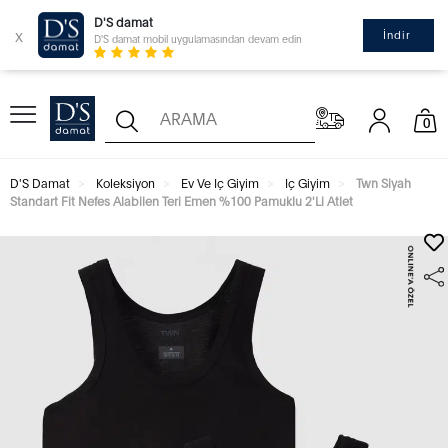
D'S damat
x
İndir
D'S damat mobil uygulamasından devam edin
0
D'S Damat
Koleksiyon
Ev Ve Iç Giyim
Iç Giyim
Twn Siyah
Standart Fit Nefes Alabilen Teri Emen %100 Pamuklu 2'Li Atlet