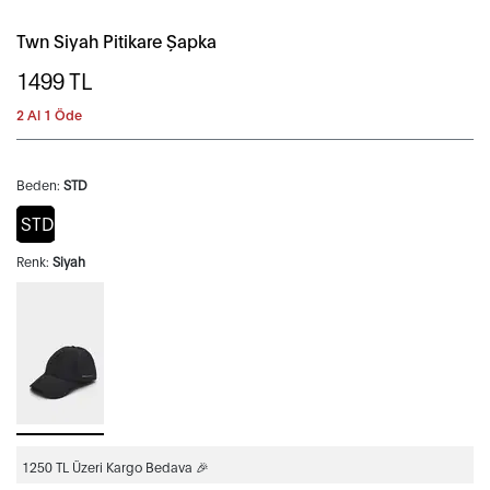
Twn Siyah Pitikare Şapka
1499
TL
2 Al 1 Öde
Beden:
STD
STD
Renk:
Siyah
1250 TL Üzeri Kargo Bedava 🎉