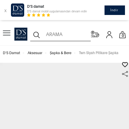
D'S damat
x
İndir
D'S damat mobil uygulamasından devam edin
0
D'S Damat
Aksesuar
Şapka & Bere
Twn Siyah Pitikare Şapka