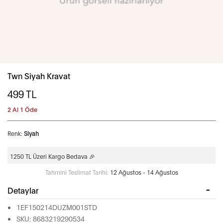
Twn Siyah Kravat
499
TL
2 Al 1 Öde
Renk:
Siyah
1250 TL Üzeri Kargo Bedava 🎉
Tahmini Teslimat Tarihi:
12 Ağustos - 14 Ağustos
Detaylar
1EF150214DUZM001STD
SKU: 8683219290534