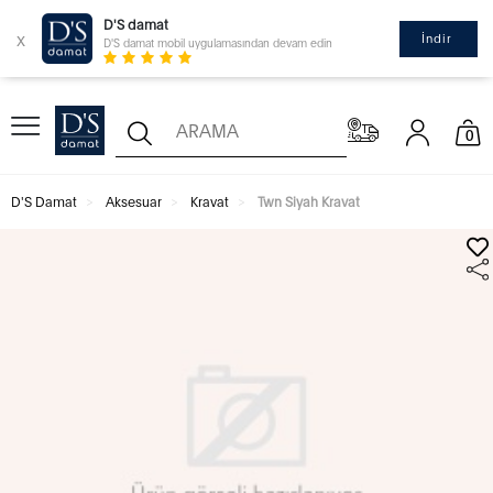
D'S damat
x
İndir
D'S damat mobil uygulamasından devam edin
0
D'S Damat
Aksesuar
Kravat
Twn Siyah Kravat