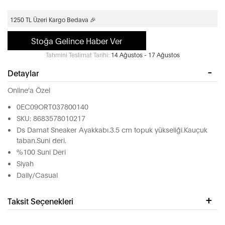
1250 TL Üzeri Kargo Bedava 🎉
Stoğa Gelince Haber Ver
Tahmini Teslimat Tarihi:
14 Ağustos - 17 Ağustos
Detaylar
Online'a Özel
0EC09ORT037800140
SKU: 8683578010217
Ds Damat Sneaker Ayakkabı.3.5 cm topuk yükseliği.Kauçuk
taban.Suni deri.
%100 Suni Deri
Siyah
Daily/Casual
Taksit Seçenekleri