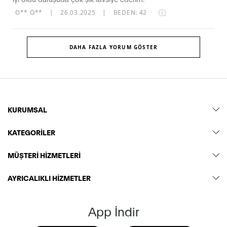
O** Ö**
|
26.03.2025
|
BEDEN: 42
·
DAHA FAZLA YORUM GÖSTER
KURUMSAL
KATEGORİLER
MÜŞTERİ HİZMETLERİ
AYRICALIKLI HİZMETLER
App İndir