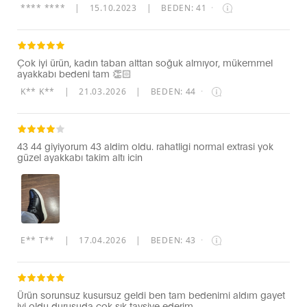
**** ****
|
15.10.2023
|
BEDEN: 41
·
Çok iyi ürün, kadın taban alttan soğuk almıyor, mükemmel
ayakkabı bedeni tam 👏🏻
K** K**
|
21.03.2026
|
BEDEN: 44
·
43 44 giyiyorum 43 aldim oldu. rahatligi normal extrasi yok
güzel ayakkabı takim altı icin
E** T**
|
17.04.2026
|
BEDEN: 43
·
Ürün sorunsuz kusursuz geldi ben tam bedenimi aldım gayet
iyi oldu duruşuda çok şık tavsiye ederim.