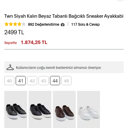
Twn Siyah Kalın Beyaz Tabanlı Bağcıklı Sneaker Ayakkabi
892 Değerlendirme
117 Soru & Cevap
2499
TL
1.874,25 TL
Sepette
Kullanıcıların çoğu kendi bedeninizi almanızı öneriyor.
40
41
42
43
44
45