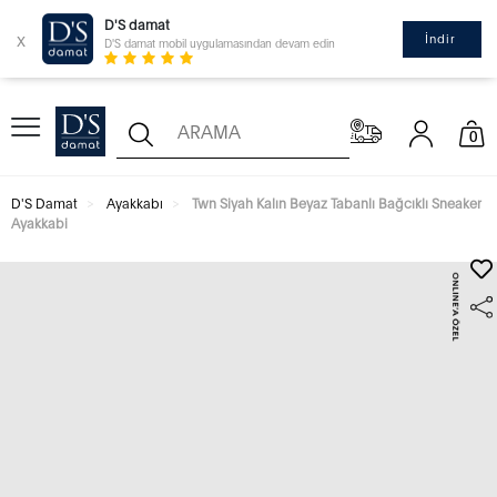
D'S damat
x
İndir
D'S damat mobil uygulamasından devam edin
0
D'S Damat
Ayakkabı
Twn Siyah Kalın Beyaz Tabanlı Bağcıklı Sneaker
Ayakkabi