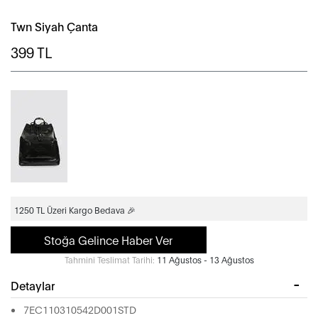
Twn Siyah Çanta
399
TL
1250 TL Üzeri Kargo Bedava 🎉
Stoğa Gelince Haber Ver
Tahmini Teslimat Tarihi:
11 Ağustos - 13 Ağustos
Detaylar
7EC110310542D001STD