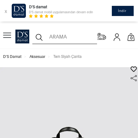
D'S damat
x
İndir
D'S damat mobil uygulamasından devam edin
0
D'S Damat
Aksesuar
Twn Siyah Çanta