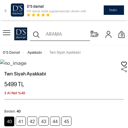
D'S damat
x
İndir
D'S damat mobil uygulamasından devam edin
0
D'S Damat
Ayakkabı
Twn Siyah Ayakkabi
Twn Siyah Ayakkabi
5499
TL
3 Al Net %40
Beden:
40
40
41
42
43
44
45