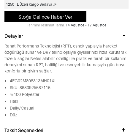
1250 TL Üzeri Kargo Bedava 🎉
Stoğa Gelince Haber Ver
Tahmini Teslimat Tarihi:
14 Ağustos - 17 Ağustos
Detaylar
Rahat Performans Teknolojisi (RPT), esnek yapısıyla hareket
özgürlüğü sunar ve DRY teknolojisiyle giysilerinizi hızla kurutarak
tazelik sağlar.Nefes alabilir özelliği ile pratik ve ferah bir kullanım
deneyimi sunan RPT, hafifliği ve esneyebilir kumaşıyla gün boyu
konforlu bir giyim sağlar.
4EC02M808313MH01XL
SKU: 8683925687116
%100 Polyester
Haki
Daily/Casual
Düz
Taksit Seçenekleri