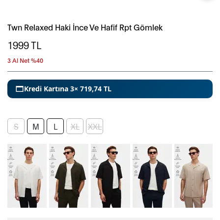
Twn Relaxed Haki İnce Ve Hafif Rpt Gömlek
1999
TL
3 Al Net %40
Kredi Kartına 3× 719,74 TL
S
M
L
XL
XXL