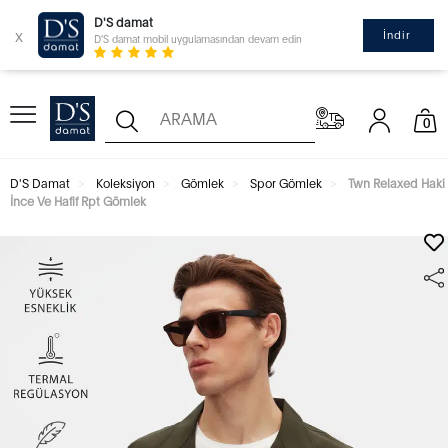
D'S damat
x
İndir
D'S damat mobil uygulamasından devam edin
0
D'S Damat
Koleksiyon
Gömlek
Spor Gömlek
Twn Relaxed Haki
İnce Ve Hafif Rpt Gömlek