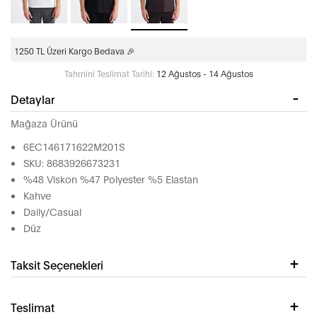
1250 TL Üzeri Kargo Bedava 🎉
Tahmini Teslimat Tarihi:
12 Ağustos - 14 Ağustos
Detaylar
Mağaza Ürünü
6EC146171622M201S
SKU: 8683926673231
%48 Viskon %47 Polyester %5 Elastan
Kahve
Daily/Casual
Düz
Taksit Seçenekleri
Teslimat