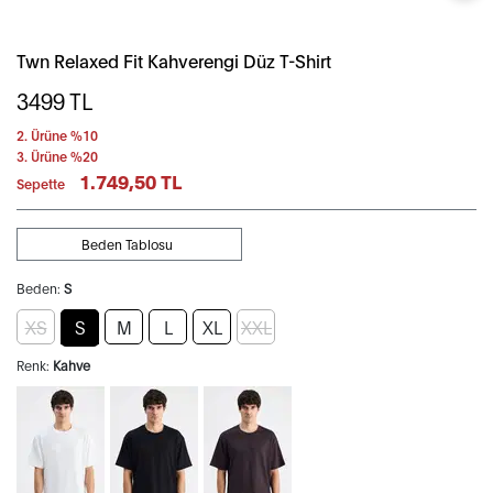
Twn Relaxed Fit Kahverengi Düz T-Shirt
3499
TL
2. Ürüne %10
3. Ürüne %20
1.749,50 TL
Sepette
Beden Tablosu
Beden:
S
XS
S
M
L
XL
XXL
Renk:
Kahve