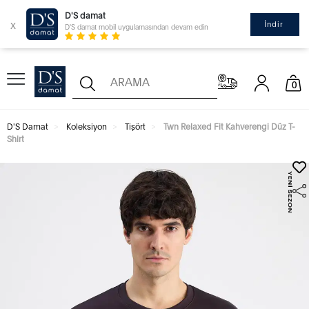
D'S damat
x
İndir
D'S damat mobil uygulamasından devam edin
0
D'S Damat
Koleksiyon
Tişört
Twn Relaxed Fit Kahverengi Düz T-
Shirt