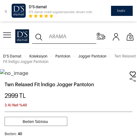
D'S damat
x
İndir
D'S damat mobil uygulamasından devam edin
0
D'S Damat
Koleksiyon
Pantolon
Jogger Pantolon
Twn Relaxed
Fit İndigo Jogger Pantolon
Twn Relaxed Fit İndigo Jogger Pantolon
2999
TL
3 Al Net %40
Beden Tablosu
Beden:
40