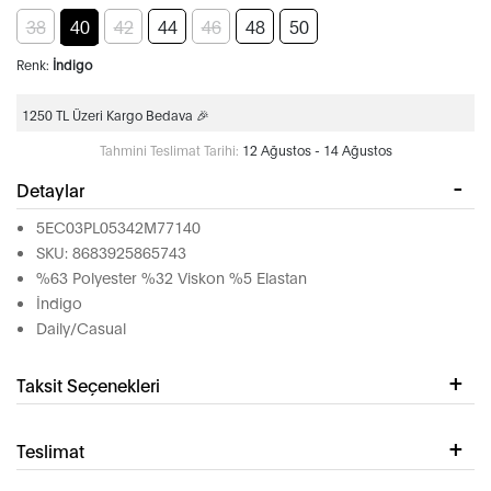
38
40
42
44
46
48
50
Renk:
İndigo
1250 TL Üzeri Kargo Bedava 🎉
Tahmini Teslimat Tarihi:
12 Ağustos - 14 Ağustos
Detaylar
5EC03PL05342M77140
SKU: 8683925865743
%63 Polyester %32 Viskon %5 Elastan
İndigo
Daily/Casual
Taksit Seçenekleri
Teslimat