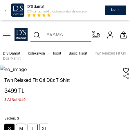
D'S damat
x
İndir
D'S damat mobil uygulamasından devam edin
0
D'S Damat
Koleksiyon
Tişört
Basic Tişört
Twn Relaxed Fit Gri
Düz T-Shirt
Twn Relaxed Fit Gri Düz T-Shirt
3499
TL
3 Al Net %40
Beden:
S
S
M
L
XL