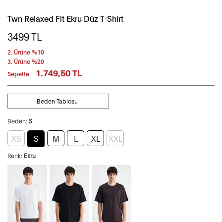
Twn Relaxed Fit Ekru Düz T-Shirt
3499
TL
2. Ürüne %10
3. Ürüne %20
1.749,50 TL
Sepette
Beden Tablosu
Beden:
S
XS
S
M
L
XL
XXL
Renk:
Ekru