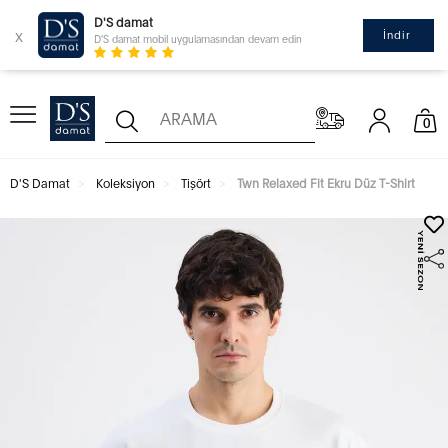
D'S damat
x
İndir
D'S damat mobil uygulamasından devam edin
0
D'S Damat
Koleksiyon
Tişört
Twn Relaxed Fit Ekru Düz T-Shirt