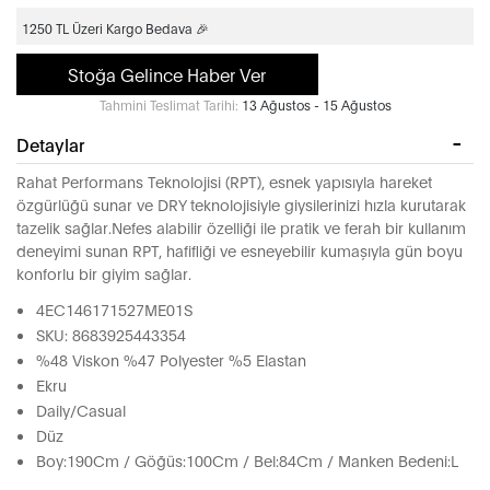
1250 TL Üzeri Kargo Bedava 🎉
Stoğa Gelince Haber Ver
Tahmini Teslimat Tarihi:
13 Ağustos - 15 Ağustos
Detaylar
Rahat Performans Teknolojisi (RPT), esnek yapısıyla hareket
özgürlüğü sunar ve DRY teknolojisiyle giysilerinizi hızla kurutarak
tazelik sağlar.Nefes alabilir özelliği ile pratik ve ferah bir kullanım
deneyimi sunan RPT, hafifliği ve esneyebilir kumaşıyla gün boyu
konforlu bir giyim sağlar.
4EC146171527ME01S
SKU: 8683925443354
%48 Viskon %47 Polyester %5 Elastan
Ekru
Daily/Casual
Düz
Boy:190Cm / Göğüs:100Cm / Bel:84Cm / Manken Bedeni:L