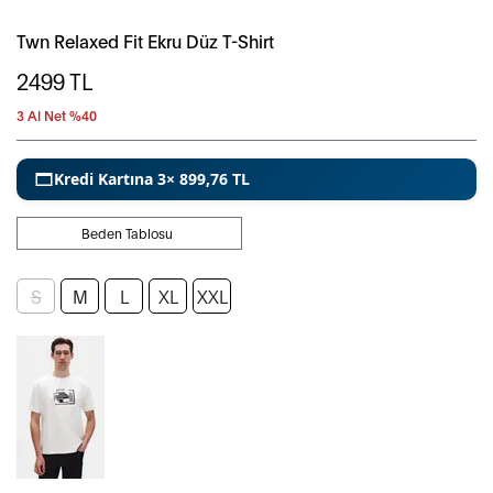
Twn Relaxed Fit Ekru Düz T-Shirt
2499
TL
3 Al Net %40
Kredi Kartına 3× 899,76 TL
Beden Tablosu
S
M
L
XL
XXL