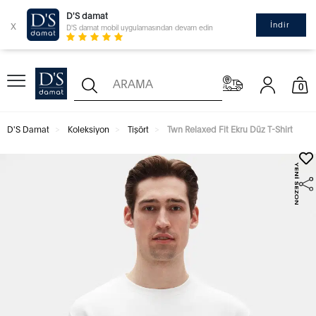
D'S damat
x
İndir
D'S damat mobil uygulamasından devam edin
0
D'S Damat
Koleksiyon
Tişört
Twn Relaxed Fit Ekru Düz T-Shirt