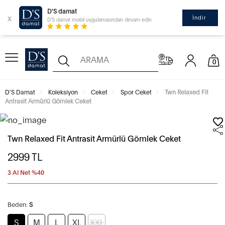
D'S damat
x
İndir
D'S damat mobil uygulamasından devam edin
0
D'S Damat
Koleksiyon
Ceket
Spor Ceket
Twn Relaxed Fit
Antrasit Armürlü Gömlek Ceket
Twn Relaxed Fit Antrasit Armürlü Gömlek Ceket
2999
TL
3 Al Net %40
Beden:
S
S
M
L
XL
XXL