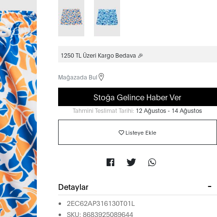
1250 TL Üzeri Kargo Bedava 🎉
Mağazada Bul
Stoğa Gelince Haber Ver
Tahmini Teslimat Tarihi:
12 Ağustos - 14 Ağustos
Listeye Ekle
Detaylar
2EC62AP316130T01L
SKU: 8683925089644