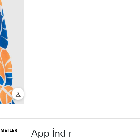
App İndir
İZMETLER