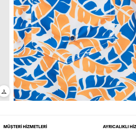
MÜŞTERİ HİZMETLERİ
AYRICALIKLI H