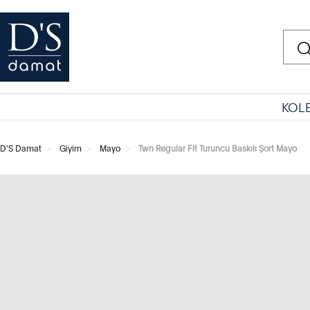
KOL
D'S Damat
Giyim
Mayo
Twn Regular Fit Turuncu Baskılı Şort Mayo