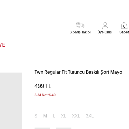
0
Sipariş Takibi
Üye Girişi
Sepet
YE
Twn Regular Fit Turuncu Baskılı Şort Mayo
499
TL
3 Al Net %40
S
M
L
XL
XXL
3XL