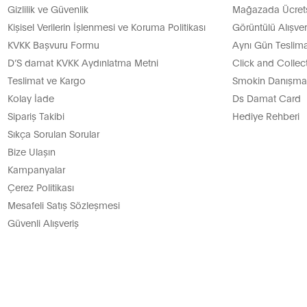
Gizlilik ve Güvenlik
Mağazada Ücretsi
Kişisel Verilerin İşlenmesi ve Koruma Politikası
Görüntülü Alışver
KVKK Başvuru Formu
Aynı Gün Teslima
D’S damat KVKK Aydınlatma Metni
Click and Collec
Teslimat ve Kargo
Smokin Danışman
Kolay İade
Ds Damat Card
Sipariş Takibi
Hediye Rehberi
Sıkça Sorulan Sorular
Bize Ulaşın
Kampanyalar
Çerez Politikası
Mesafeli Satış Sözleşmesi
Güvenli Alışveriş