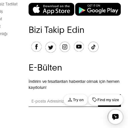
z Tadilat
iş
t
t
Bizi Takip Edin
lığı
E-Bülten
İndirim ve fırsatlardan haberdar olmak için hemen
kaydolun!
GÖNDER