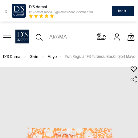
D'S damat
x
İndir
D'S damat mobil uygulamasından devam edin
0
D'S Damat
Giyim
Mayo
Twn Regular Fit Turuncu Baskılı Şort Mayo