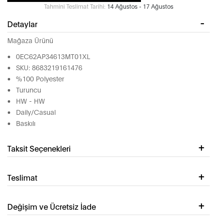
Tahmini Teslimat Tarihi:
14 Ağustos - 17 Ağustos
Detaylar
Mağaza Ürünü
0EC62AP34613MT01XL
SKU: 8683219161476
%100 Polyester
Turuncu
HW - HW
Daily/Casual
Baskılı
Taksit Seçenekleri
Teslimat
Değişim ve Ücretsiz İade