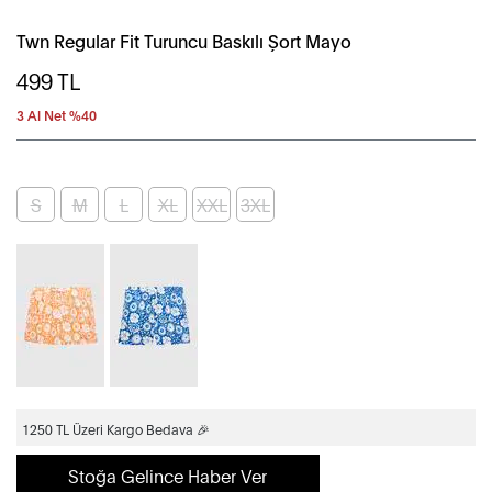
Twn Regular Fit Turuncu Baskılı Şort Mayo
499
TL
3 Al Net %40
S
M
L
XL
XXL
3XL
1250 TL Üzeri Kargo Bedava 🎉
Stoğa Gelince Haber Ver