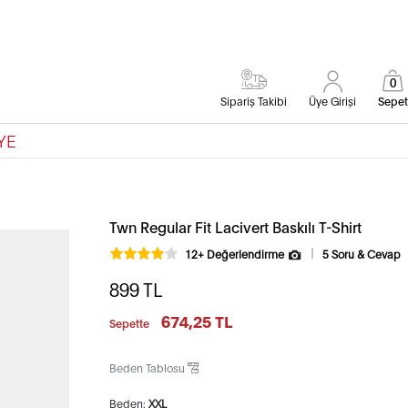
0
Sipariş Takibi
Üye Girişi
Sepet
YE
Twn Regular Fit Lacivert Baskılı T-Shirt
12+ Değerlendirme
5 Soru & Cevap
899
TL
674,25 TL
Sepette
Beden Tablosu
Beden:
XXL