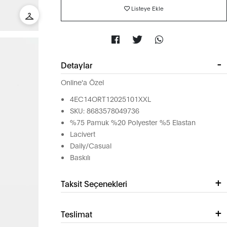
Listeye Ekle
Detaylar
Online'a Özel
4EC14ORT12025101XXL
SKU: 8683578049736
%75 Pamuk %20 Polyester %5 Elastan
Lacivert
Daily/Casual
Baskılı
Taksit Seçenekleri
Teslimat