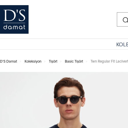
KOL
D'S Damat
Koleksiyon
Tişört
Basic Tişört
Twn Regular Fit Lacivert