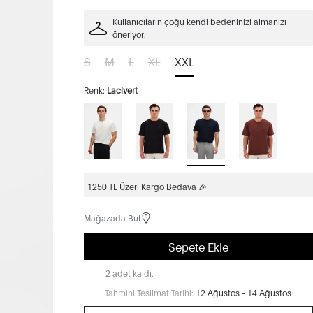
Kullanıcıların çoğu kendi bedeninizi almanızı
öneriyor.
S
M
L
XL
XXL
Renk:
Lacivert
1250 TL Üzeri Kargo Bedava 🎉
Mağazada Bul
Sepete Ekle
2 adet kaldı.
Tahmini Teslimat Tarihi:
12 Ağustos - 14 Ağustos