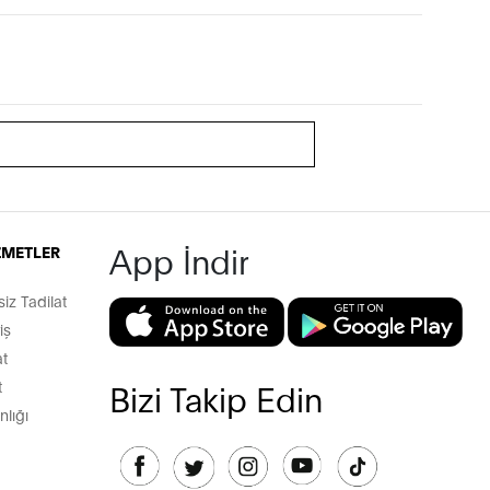
App İndir
İZMETLER
z Tadilat
iş
t
t
Bizi Takip Edin
lığı