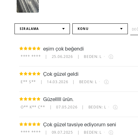
SIRALAMA
KONU
eşim çok beğendi
**** ****
|
25.06.2026
|
BEDEN: L
·
Çok güzel geldi
E** S**
|
14.03.2026
|
BEDEN: L
·
Güzelllll ürün.
O** K** C**
|
07.05.2026
|
BEDEN: L
·
Çok güzel tavsiye ediyorum seni
**** ****
|
09.07.2025
|
BEDEN: L
·