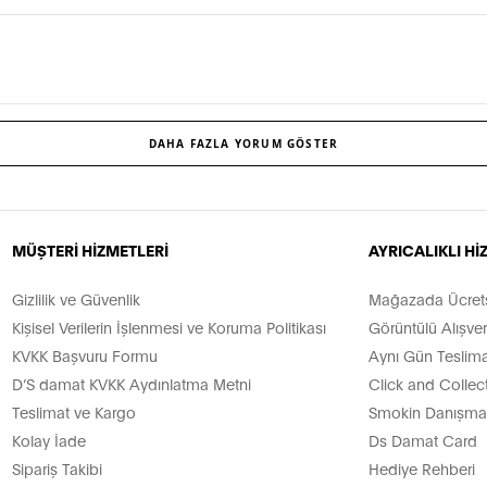
DAHA FAZLA YORUM GÖSTER
MÜŞTERİ HİZMETLERİ
AYRICALIKLI H
Gizlilik ve Güvenlik
Mağazada Ücretsi
Kişisel Verilerin İşlenmesi ve Koruma Politikası
Görüntülü Alışver
KVKK Başvuru Formu
Aynı Gün Teslima
D’S damat KVKK Aydınlatma Metni
Click and Collec
Teslimat ve Kargo
Smokin Danışman
Kolay İade
Ds Damat Card
Sipariş Takibi
Hediye Rehberi