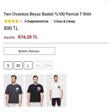
Twn Oversize Beyaz Baskılı %100 Pamuk T-Shirt
4 Değerlendirme
3 Soru & Cevap
899
TL
674,25 TL
Sepette
Beden Tablosu
S
M
L
XL
XXL