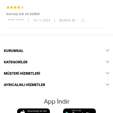
kumaşı tok ve kaliteli
**** ****
|
10.11.2024
|
BEDEN: M
·
KURUMSAL
KATEGORİLER
MÜŞTERİ HİZMETLERİ
AYRICALIKLI HİZMETLER
App İndir