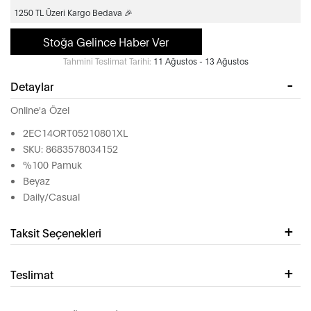
1250 TL Üzeri Kargo Bedava 🎉
Stoğa Gelince Haber Ver
Tahmini Teslimat Tarihi:
11 Ağustos - 13 Ağustos
Detaylar
Online'a Özel
2EC14ORT05210801XL
SKU: 8683578034152
%100 Pamuk
Beyaz
Daily/Casual
Taksit Seçenekleri
Teslimat