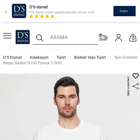
D'S damat
x
İndir
D'S damat mobil uygulamasından devam edin
0
D'S Damat
Koleksiyon
Tişört
Bisiklet Yaka Tişört
Twn Oversize
Beyaz Baskılı %100 Pamuk T-Shirt