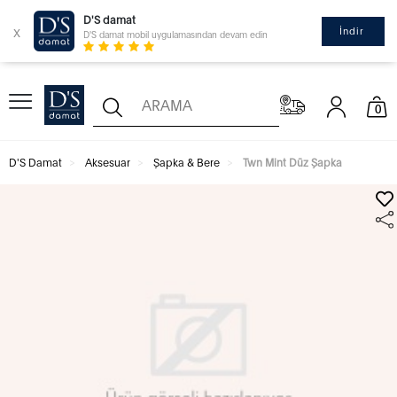
D'S damat
x
İndir
D'S damat mobil uygulamasından devam edin
0
D'S Damat
Aksesuar
Şapka & Bere
Twn Mint Düz Şapka