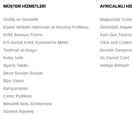
MÜŞTERİ HİZMETLERİ
AYRICALIKLI H
Gizlilik ve Güvenlik
Mağazada Ücretsi
Kişisel Verilerin İşlenmesi ve Koruma Politikası
Görüntülü Alışver
KVKK Başvuru Formu
Aynı Gün Teslima
D’S damat KVKK Aydınlatma Metni
Click and Collec
Teslimat ve Kargo
Smokin Danışman
Kolay İade
Ds Damat Card
Sipariş Takibi
Hediye Rehberi
Sıkça Sorulan Sorular
Bize Ulaşın
Kampanyalar
Çerez Politikası
Mesafeli Satış Sözleşmesi
Güvenli Alışveriş