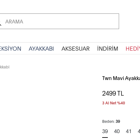
EKSİYON
AYAKKABI
AKSESUAR
İNDİRİM
HEDİ
kkabi
Twn Mavi Ayakk
2499
TL
3 Al Net %40
Beden:
39
39
40
41