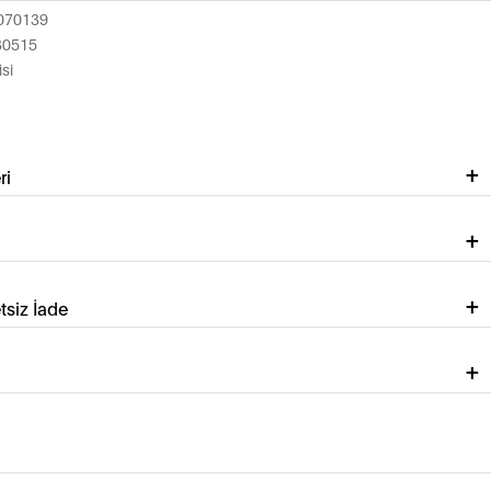
070139
30515
si
ri
tsiz İade