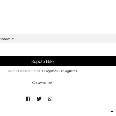
 Bedava 🎉
Sepete Ekle
Tahmini Teslimat Tarihi:
11 Ağustos - 13 Ağustos
Listeye Ekle