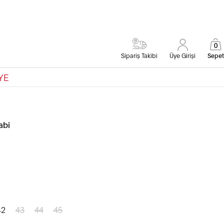
0
Sipariş Takibi
Üye Girişi
Sepet
YE
abi
42
43
44
45