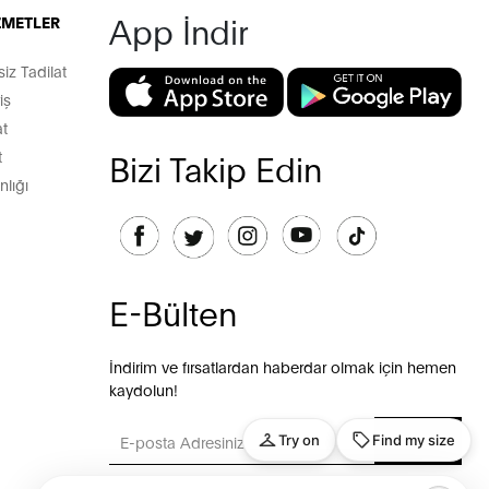
App İndir
İZMETLER
z Tadilat
iş
t
t
Bizi Takip Edin
lığı
E-Bülten
İndirim ve fırsatlardan haberdar olmak için hemen
kaydolun!
GÖNDER