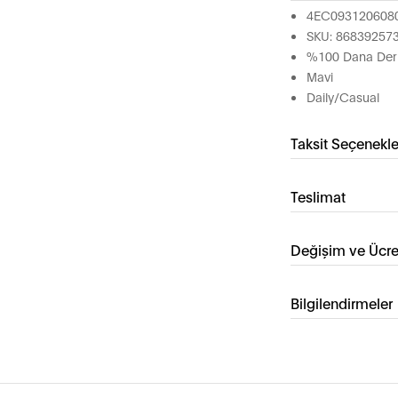
4EC093120608
SKU: 86839257
%100 Dana Deri
Mavi
Daily/Casual
Taksit Seçenekle
Teslimat
Değişim ve Ücre
Bilgilendirmeler