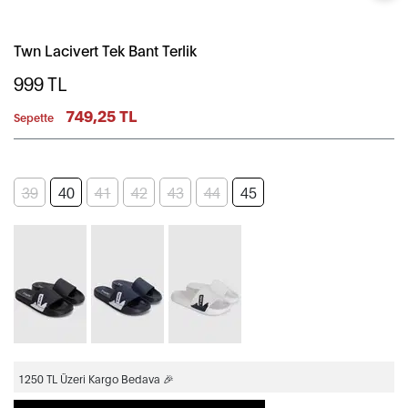
Twn Lacivert Tek Bant Terlik
999
TL
749,25 TL
Sepette
39
40
41
42
43
44
45
1250 TL Üzeri Kargo Bedava 🎉