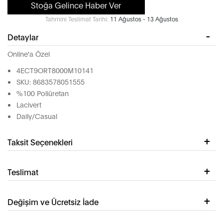
Stoğa Gelince Haber Ver
Tahmini Teslimat Tarihi:
11 Ağustos - 13 Ağustos
Detaylar
Online'a Özel
4ECT9ORT8000M10141
SKU: 8683578051555
%100 Poliüretan
Lacivert
Daily/Casual
Taksit Seçenekleri
Teslimat
Değişim ve Ücretsiz İade