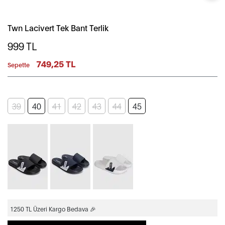
Twn Lacivert Tek Bant Terlik
999
TL
749,25 TL
Sepette
39
40
41
42
43
44
45
1250 TL Üzeri Kargo Bedava 🎉