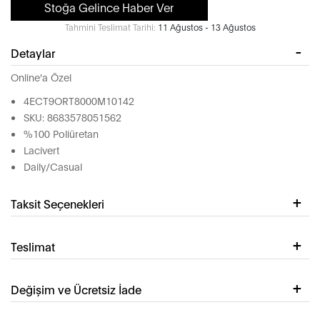
Stoğa Gelince Haber Ver
Tahmini Teslimat Tarihi:
11 Ağustos - 13 Ağustos
Detaylar
Online'a Özel
4ECT9ORT8000M10142
SKU: 8683578051562
%100 Poliüretan
Lacivert
Daily/Casual
Taksit Seçenekleri
Teslimat
Değişim ve Ücretsiz İade