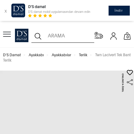
D'S damat
x
İndir
D'S damat mobil uygulamasından devam edin
0
D'S Damat
Ayakkabı
Ayakkabılar
Terlik
Twn Lacivert Tek Bant
Terlik