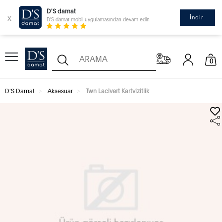
D'S damat
x
İndir
D'S damat mobil uygulamasından devam edin
0
D'S Damat
Aksesuar
Twn Lacivert Kartvizitlik