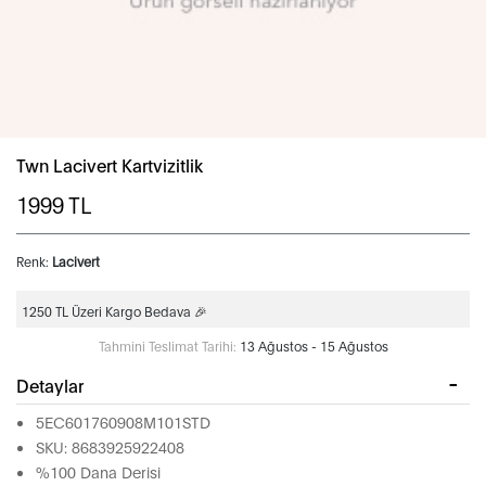
Twn Lacivert Kartvizitlik
1999
TL
Renk:
Lacivert
1250 TL Üzeri Kargo Bedava 🎉
Tahmini Teslimat Tarihi:
13 Ağustos - 15 Ağustos
Detaylar
5EC601760908M101STD
SKU: 8683925922408
%100 Dana Derisi