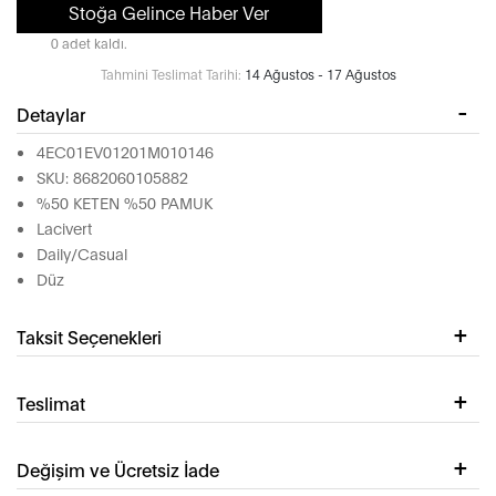
Stoğa Gelince Haber Ver
0 adet kaldı.
Tahmini Teslimat Tarihi:
14 Ağustos - 17 Ağustos
Detaylar
4EC01EV01201M010146
SKU: 8682060105882
%50 KETEN %50 PAMUK
Lacivert
Daily/Casual
Düz
Taksit Seçenekleri
Teslimat
Değişim ve Ücretsiz İade