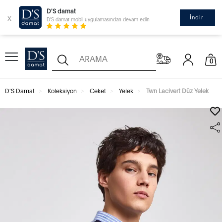
D'S damat
x
İndir
D'S damat mobil uygulamasından devam edin
0
D'S Damat
Koleksiyon
Ceket
Yelek
Twn Lacivert Düz Yelek