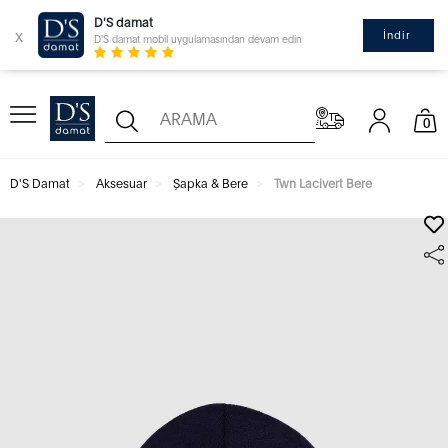
D'S damat
x
İndir
D'S damat mobil uygulamasından devam edin
0
D'S Damat
Aksesuar
Şapka & Bere
Twn Lacivert Bere