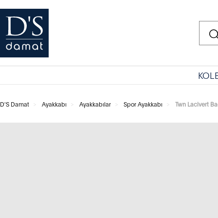
KOL
D'S Damat
Ayakkabı
Ayakkabılar
Spor Ayakkabı
Twn Lacivert Ba