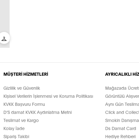
MÜŞTERİ HİZMETLERİ
AYRICALIKLI H
Gizlilik ve Güvenlik
Mağazada Ücretsi
Kişisel Verilerin İşlenmesi ve Koruma Politikası
Görüntülü Alışver
KVKK Başvuru Formu
Aynı Gün Teslima
D’S damat KVKK Aydınlatma Metni
Click and Collec
Teslimat ve Kargo
Smokin Danışman
Kolay İade
Ds Damat Card
Sipariş Takibi
Hediye Rehberi