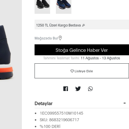
1250 TL Üzeri Kargo Bedava 🎉
Mağazada Bul
Stoğa Gelince Haber Ver
Tahmini Teslimat Tarihi:
11 Ağustos - 13 Ağustos
Listeye Ekle
Detaylar
1EC099557510M10145
SKU: 8683219606717
%100 DERİ