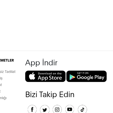
App İndir
İZMETLER
z Tadilat
iş
t
t
Bizi Takip Edin
lığı