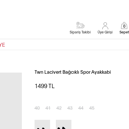
0
Sipariş Takibi
Üye Girişi
Sepet
YE
Twn Lacivert Bağcıklı Spor Ayakkabi
1499
TL
40
41
42
43
44
45