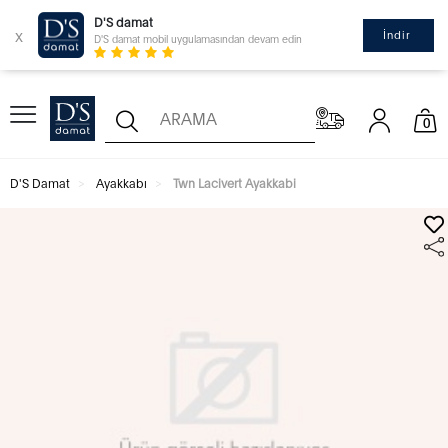
D'S damat
x
İndir
D'S damat mobil uygulamasından devam edin
0
D'S Damat
Ayakkabı
Twn Lacivert Ayakkabi