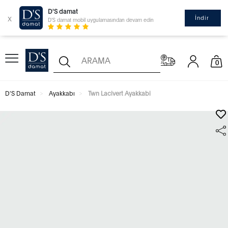
D'S damat
x
İndir
D'S damat mobil uygulamasından devam edin
0
D'S Damat
Ayakkabı
Twn Lacivert Ayakkabi