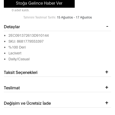
Stoğa Gelince Haber Ver
0 adet kaldı.
Tahmini Teslimat Tarihi:
15 Ağustos - 17 Ağustos
Detaylar
2EC091372613D910144
SKU: 8681779553397
%100 Deri
Lacivert
Daily/Casual
Taksit Seçenekleri
Teslimat
Değişim ve Ücretsiz İade