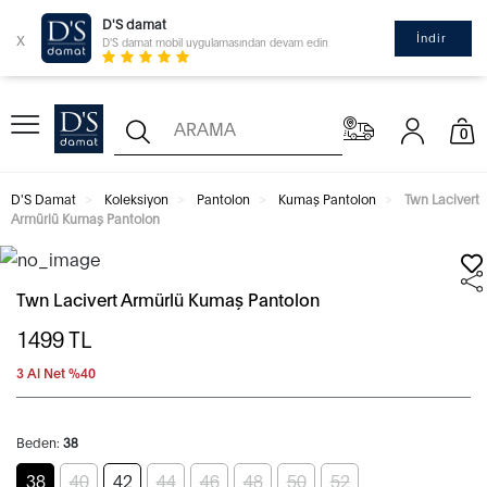
D'S damat
x
İndir
D'S damat mobil uygulamasından devam edin
0
D'S Damat
Koleksiyon
Pantolon
Kumaş Pantolon
Twn Lacivert
Armürlü Kumaş Pantolon
Twn Lacivert Armürlü Kumaş Pantolon
1499
TL
3 Al Net %40
Beden:
38
38
40
42
44
46
48
50
52