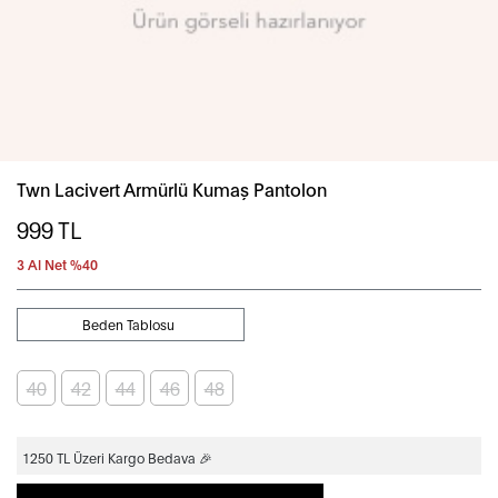
Twn Lacivert Armürlü Kumaş Pantolon
999
TL
3 Al Net %40
Beden Tablosu
40
42
44
46
48
1250 TL Üzeri Kargo Bedava 🎉