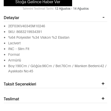
Stoğa Gelince Haber Ver
Tahmini Teslimat Tarihi:
12 Ağustos - 14 Ağustos
Detaylar
2EF03KV40345M10246
SKU: 8683219934391
%64 Polyester %34 Viskon %2 Elastan
Lacivert
INC - Slim Fit
Formal
Armürlü
Boy:190Cm / Göğüs:96Cm / Bel:76Cm / Manken Bedeni:42 /
Ayakkabı No:45
Taksit Seçenekleri
Teslimat