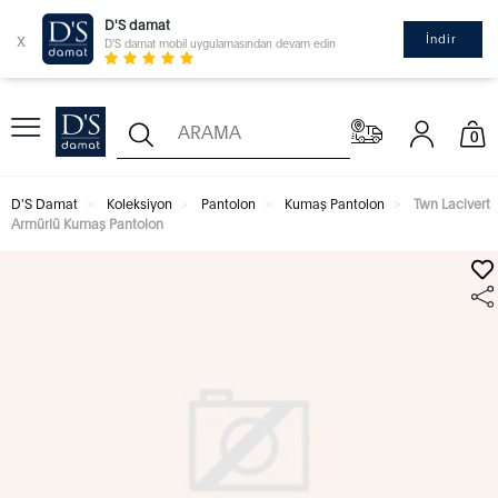
D'S damat
x
İndir
D'S damat mobil uygulamasından devam edin
0
D'S Damat
Koleksiyon
Pantolon
Kumaş Pantolon
Twn Lacivert
Armürlü Kumaş Pantolon