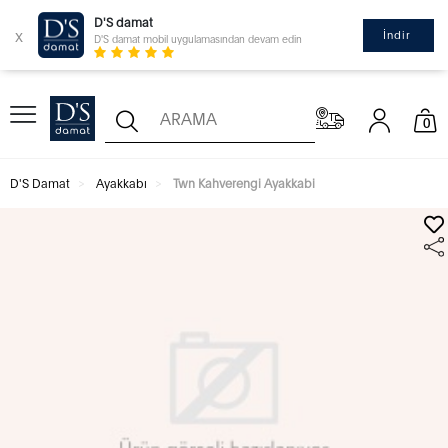
D'S damat
x
İndir
D'S damat mobil uygulamasından devam edin
0
D'S Damat
Ayakkabı
Twn Kahverengi Ayakkabi