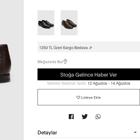
1250 TL Üzeri Kargo Bedava 🎉
Mağazada Bul
Stoğa Gelince Haber Ver
Tahmini Teslimat Tarihi:
12 Ağustos - 14 Ağustos
Listeye Ekle
Detaylar