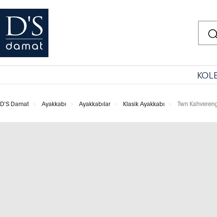
KOL
D'S Damat
Ayakkabı
Ayakkabılar
Klasik Ayakkabı
Twn Kahvereng