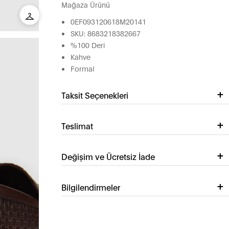
Mağaza Ürünü
0EF093120618M20141
SKU: 8683218382667
%100 Deri
Kahve
Formal
Taksit Seçenekleri
Teslimat
Değişim ve Ücretsiz İade
Bilgilendirmeler