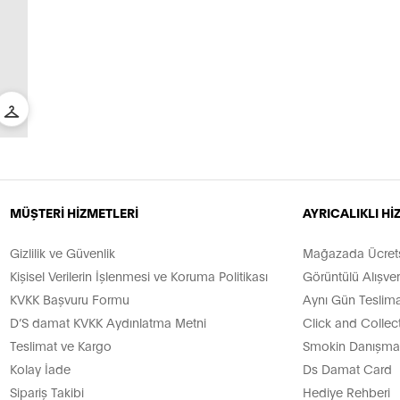
MÜŞTERİ HİZMETLERİ
AYRICALIKLI H
Gizlilik ve Güvenlik
Mağazada Ücretsi
Kişisel Verilerin İşlenmesi ve Koruma Politikası
Görüntülü Alışver
KVKK Başvuru Formu
Aynı Gün Teslima
D’S damat KVKK Aydınlatma Metni
Click and Collec
Teslimat ve Kargo
Smokin Danışman
Kolay İade
Ds Damat Card
Sipariş Takibi
Hediye Rehberi