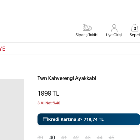
0
Sipariş Takibi
Üye Girişi
Sepet
YE
Twn Kahverengi Ayakkabi
1999
TL
3 Al Net %40
Kredi Kartına 3× 719,74 TL
39
40
41
42
43
44
45