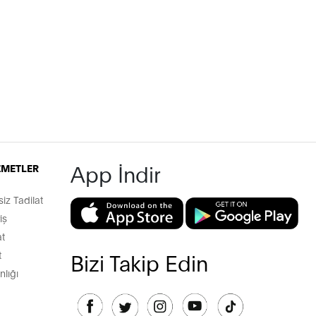
App İndir
İZMETLER
z Tadilat
iş
t
t
Bizi Takip Edin
lığı