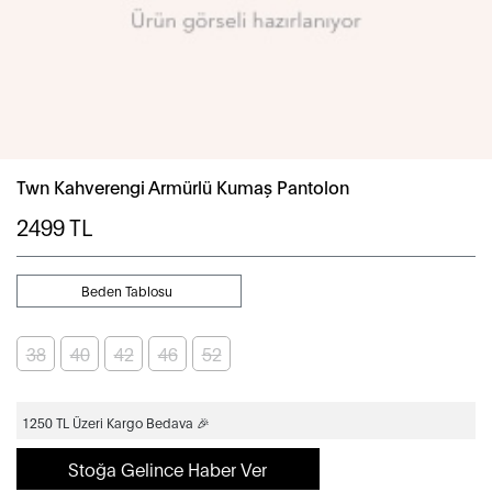
Twn Kahverengi Armürlü Kumaş Pantolon
2499
TL
Beden Tablosu
38
40
42
46
52
1250 TL Üzeri Kargo Bedava 🎉
Stoğa Gelince Haber Ver