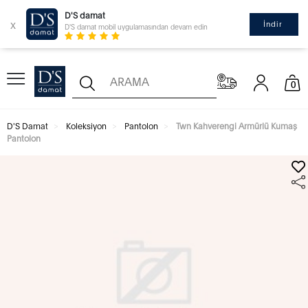
D'S damat
x
İndir
D'S damat mobil uygulamasından devam edin
0
D'S Damat
Koleksiyon
Pantolon
Twn Kahverengi Armürlü Kumaş
Pantolon