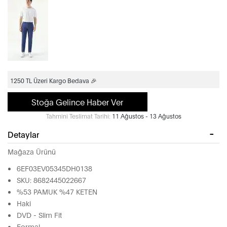
1250 TL Üzeri Kargo Bedava 🎉
Stoğa Gelince Haber Ver
Tahmini Teslimat Tarihi:
11 Ağustos - 13 Ağustos
Detaylar
Mağaza Ürünü
6EF03EV05345DH0138
SKU: 8682445022667
%53 PAMUK %47 KETEN
Haki
DVD - Slim Fit
Formal