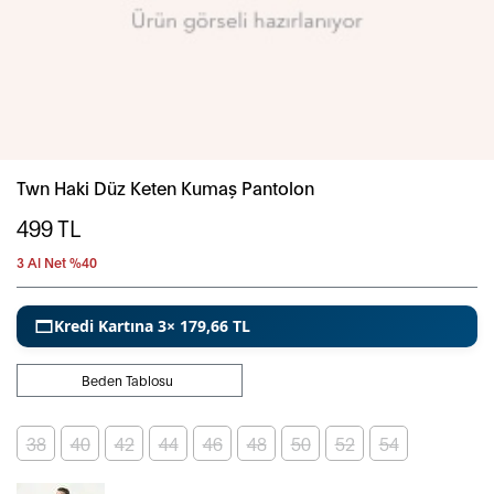
Twn Haki Düz Keten Kumaş Pantolon
499
TL
3 Al Net %40
Kredi Kartına 3× 179,66 TL
Beden Tablosu
38
40
42
44
46
48
50
52
54