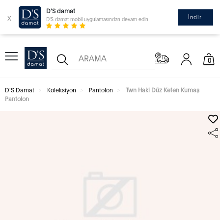
D'S damat
x
İndir
D'S damat mobil uygulamasından devam edin
0
D'S Damat
Koleksiyon
Pantolon
Twn Haki Düz Keten Kumaş
Pantolon