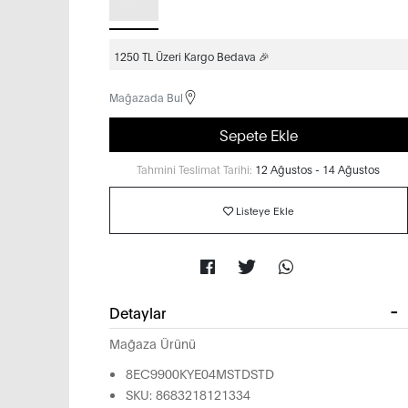
1250 TL Üzeri Kargo Bedava 🎉
Mağazada Bul
Sepete Ekle
Tahmini Teslimat Tarihi:
12 Ağustos - 14 Ağustos
Listeye Ekle
Detaylar
Mağaza Ürünü
8EC9900KYE04MSTDSTD
SKU: 8683218121334