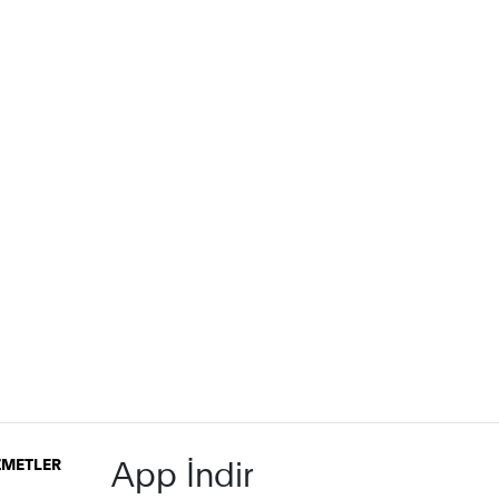
App İndir
İZMETLER