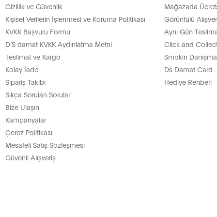
Gizlilik ve Güvenlik
Mağazada Ücretsi
Kişisel Verilerin İşlenmesi ve Koruma Politikası
Görüntülü Alışver
KVKK Başvuru Formu
Aynı Gün Teslima
D’S damat KVKK Aydınlatma Metni
Click and Collec
Teslimat ve Kargo
Smokin Danışman
Kolay İade
Ds Damat Card
Sipariş Takibi
Hediye Rehberi
Sıkça Sorulan Sorular
Bize Ulaşın
Kampanyalar
Çerez Politikası
Mesafeli Satış Sözleşmesi
Güvenli Alışveriş