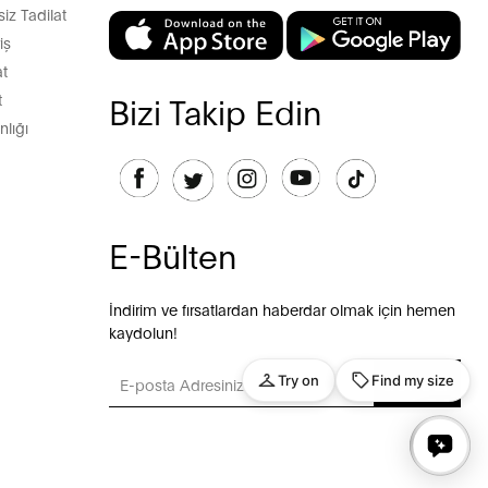
z Tadilat
iş
t
t
Bizi Takip Edin
lığı
E-Bülten
İndirim ve fırsatlardan haberdar olmak için hemen
kaydolun!
GÖNDER