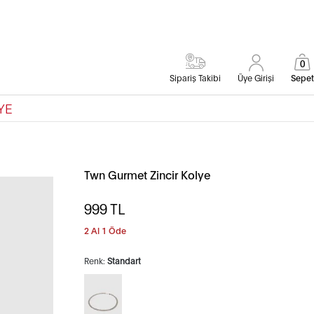
0
Sipariş Takibi
Üye Girişi
Sepet
YE
Twn Gurmet Zincir Kolye
999
TL
2 Al 1 Öde
Renk:
Standart