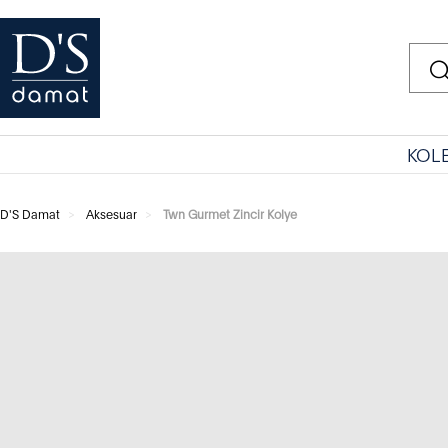
KOL
D'S Damat
Aksesuar
Twn Gurmet Zincir Kolye