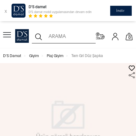
D'S damat
x
İndir
D'S damat mobil uygulamasından devam edin
0
D'S Damat
Giyim
Plaj Giyim
Twn Gri Düz Şapka