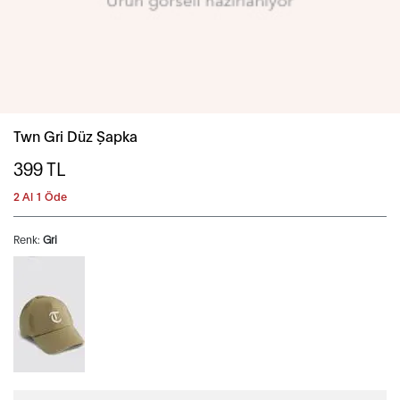
Twn Gri Düz Şapka
399
TL
2 Al 1 Öde
Renk:
Gri