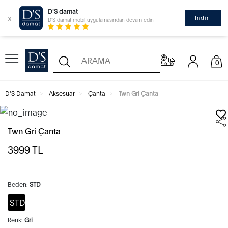
D'S damat
x
İndir
D'S damat mobil uygulamasından devam edin
0
D'S Damat
Aksesuar
Çanta
Twn Gri Çanta
Twn Gri Çanta
3999
TL
Beden:
STD
STD
Renk:
Gri