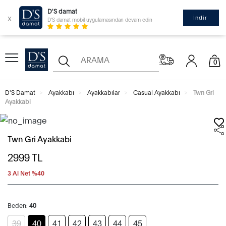
D'S damat
x
İndir
D'S damat mobil uygulamasından devam edin
0
D'S Damat
Ayakkabı
Ayakkabılar
Casual Ayakkabı
Twn Gri
Ayakkabi
Twn Gri Ayakkabi
2999
TL
3 Al Net %40
Beden:
40
39
40
41
42
43
44
45