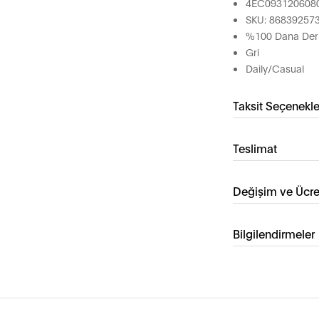
4EC093120608
SKU: 86839257
%100 Dana Deri
Gri
Daily/Casual
Taksit Seçenekle
Teslimat
Değişim ve Ücre
Bilgilendirmeler