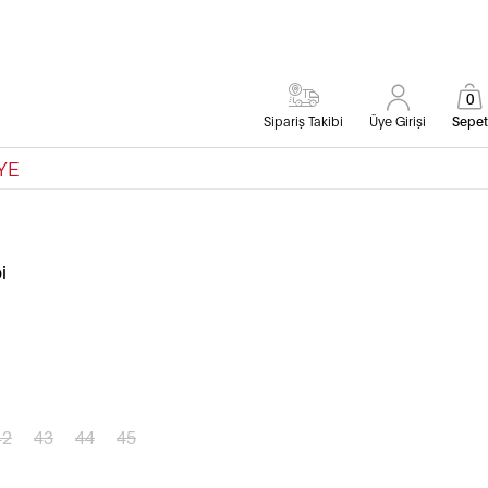
0
Sipariş Takibi
Üye Girişi
Sepet
YE
i
42
43
44
45