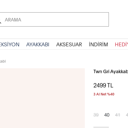
EKSİYON
AYAKKABI
AKSESUAR
İNDİRİM
HEDİ
kabi
Twn Gri Ayakkab
2499
TL
3 Al Net %40
39
40
41