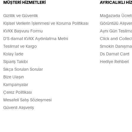
MÜŞTERİ HİZMETLERİ
AYRICALIKLI H
Gizlilik ve Güvenlik
Mağazada Ücretsi
Kişisel Verilerin İşlenmesi ve Koruma Politikası
Görüntülü Alışver
KVKK Başvuru Formu
Aynı Gün Teslima
D’S damat KVKK Aydınlatma Metni
Click and Collec
Teslimat ve Kargo
Smokin Danışman
Kolay İade
Ds Damat Card
Sipariş Takibi
Hediye Rehberi
Sıkça Sorulan Sorular
Bize Ulaşın
Kampanyalar
Çerez Politikası
Mesafeli Satış Sözleşmesi
Güvenli Alışveriş