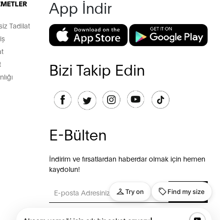
App İndir
İZMETLER
z Tadilat
iş
t
t
Bizi Takip Edin
lığı
E-Bülten
İndirim ve fırsatlardan haberdar olmak için hemen
kaydolun!
GÖNDER