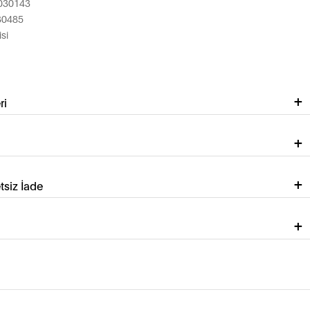
030143
30485
si
ri
tsiz İade