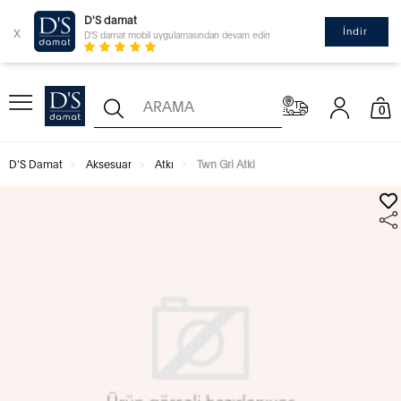
D'S damat
x
İndir
D'S damat mobil uygulamasından devam edin
0
D'S Damat
Aksesuar
Atkı
Twn Gri Atki