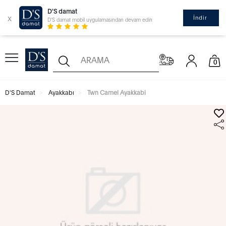
D'S damat
x
İndir
D'S damat mobil uygulamasından devam edin
0
D'S Damat
Ayakkabı
Twn Camel Ayakkabi