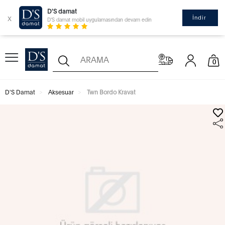
D'S damat
x
İndir
D'S damat mobil uygulamasından devam edin
0
D'S Damat
Aksesuar
Twn Bordo Kravat