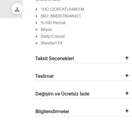
1HC12ORTATL04801M
SKU: 8683578046421
%100 Pamuk
Beyaz
Daily/Casual
Standart Fit
Taksit Seçenekleri
Teslimat
Değişim ve Ücretsiz İade
Bilgilendirmeler