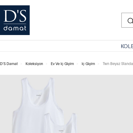
KOL
D'S Damat
Koleksiyon
Ev Ve Iç Giyim
Iç Giyim
Twn Beyaz Standar