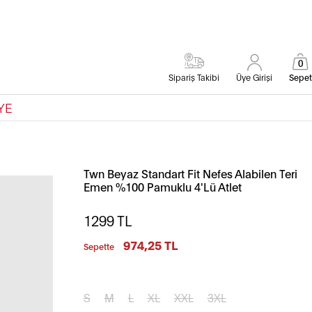
0
Sipariş Takibi
Üye Girişi
Sepet
YE
Twn Beyaz Standart Fit Nefes Alabilen Teri
Emen %100 Pamuklu 4'Lü Atlet
1299
TL
974,25 TL
Sepette
S
M
L
XL
XXL
3XL