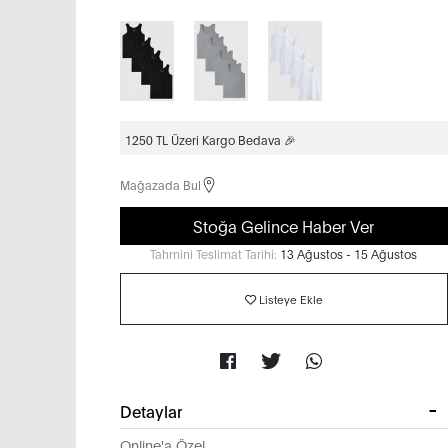
1250 TL Üzeri Kargo Bedava 🎉
Mağazada Bul
Stoğa Gelince Haber Ver
Tahmini Teslimat Tarihi:
13 Ağustos - 15 Ağustos
Listeye Ekle
Detaylar
Online'a Özel