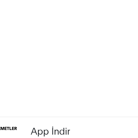
App İndir
İZMETLER