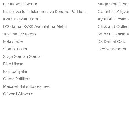
Gizlilik ve Güvenlik
Mağazada Ücretsi
Kişisel Verilerin İşlenmesi ve Koruma Politikası
Görüntülü Alışver
KVKK Başvuru Formu
Aynı Gün Teslima
D’S damat KVKK Aydınlatma Metni
Click and Collec
Teslimat ve Kargo
Smokin Danışman
Kolay İade
Ds Damat Card
Sipariş Takibi
Hediye Rehberi
Sıkça Sorulan Sorular
Bize Ulaşın
Kampanyalar
Çerez Politikası
Mesafeli Satış Sözleşmesi
Güvenli Alışveriş