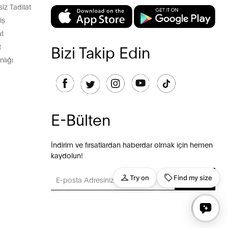
z Tadilat
iş
t
t
Bizi Takip Edin
lığı
E-Bülten
İndirim ve fırsatlardan haberdar olmak için hemen
kaydolun!
GÖNDER