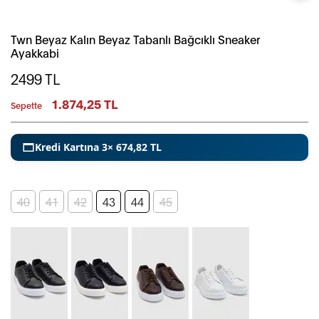
Twn Beyaz Kalın Beyaz Tabanlı Bağcıklı Sneaker
Ayakkabi
2499
TL
1.874,25 TL
Sepette
Kredi Kartına 3× 674,82 TL
40
41
42
43
44
45