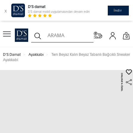
D'S damat
x
İndir
D'S damat mobil uygulamasından devam edin
0
D'S Damat
Ayakkabı
Twn Beyaz Kalın Beyaz Tabanlı Bağcıklı Sneaker
Ayakkabi