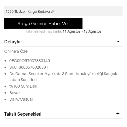
1250 TL Üzeri Kargo Bedava 🎉
Stoğa Gelince Haber Ver
Tahmini Teslimat Tarihi:
11 Ağustos - 13 Ağustos
Detaylar
Online'a Özel
0EC09ORT037880140
SKU: 8683578026331
Ds Damat Sneaker Ayakkabı.3.5 cm topuk yükseliği.Kauçuk
taban.Suni deri.
%100 Suni Deri
Beyaz
Daily/Casual
Taksit Seçenekleri