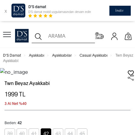
D'S damat
x
İndir
D'S damat mobil uygulamasından devam edin
0
D'S Damat
Ayakkabı
Ayakkabılar
Casual Ayakkabı
Twn Beyaz
Ayakkabi
Twn Beyaz Ayakkabi
1999
TL
3 Al Net %40
Beden:
42
39
40
41
42
43
44
45