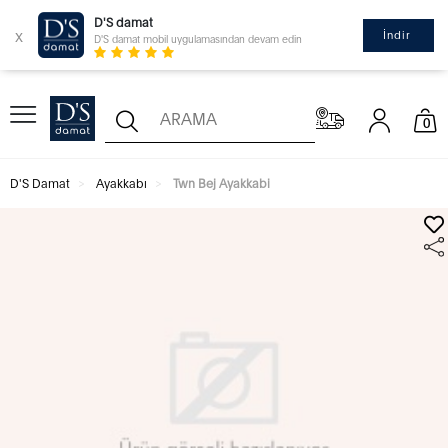
D'S damat
x
İndir
D'S damat mobil uygulamasından devam edin
0
D'S Damat
Ayakkabı
Twn Bej Ayakkabi