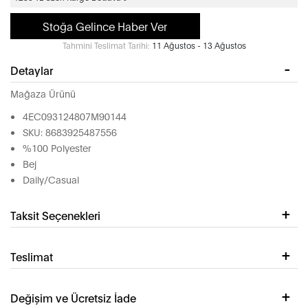
Stoğa Gelince Haber Ver
Tahmini Teslimat Tarihi:
11 Ağustos - 13 Ağustos
Detaylar
Mağaza Ürünü
4EC093124807M90144
SKU: 8683925487556
%100 Polyester
Bej
Daily/Casual
Taksit Seçenekleri
Teslimat
Değişim ve Ücretsiz İade