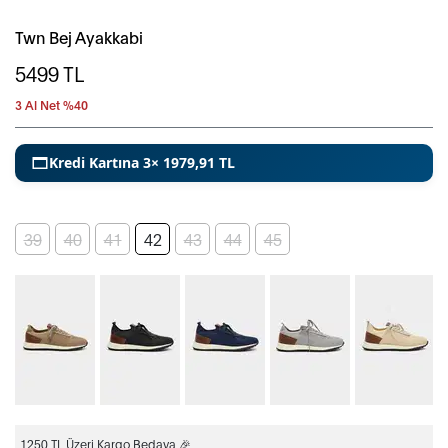
Twn Bej Ayakkabi
5499
TL
3 Al Net %40
Kredi Kartına 3× 1979,91 TL
39
40
41
42
43
44
45
1250 TL Üzeri Kargo Bedava 🎉