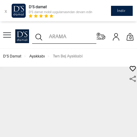
D'S damat
x
İndir
D'S damat mobil uygulamasından devam edin
0
D'S Damat
Ayakkabı
Twn Bej Ayakkabi