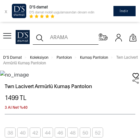
D'S damat
x
İndir
D'S damat mobil uygulamasından devam edin
0
D'S Damat
Koleksiyon
Pantolon
Kumaş Pantolon
Twn Lacivert
Armürlü Kumaş Pantolon
Twn Lacivert Armürlü Kumaş Pantolon
1499
TL
3 Al Net %40
38
40
42
44
46
48
50
52