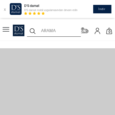
D'S damat
x
İndir
D'S damat mobil uygulamasından devam edin
0